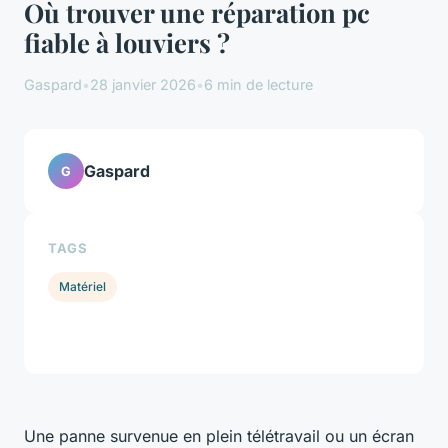
Où trouver une réparation pc
fiable à louviers ?
Gaspard
•
28 janvier 2026
•
6 min de lecture
Gaspard
G
TAGS
Matériel
Une panne survenue en plein télétravail ou un écran