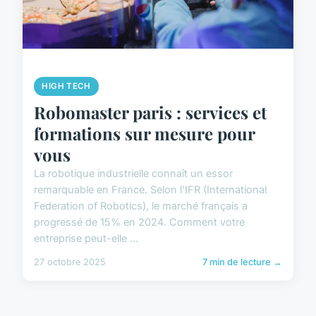
HIGH TECH
Robomaster paris : services et
formations sur mesure pour
vous
La robotique industrielle connaît un essor
remarquable en France. Selon l'IFR (International
Federation of Robotics), le marché français a
progressé de 15% en 2024. Comment votre
entreprise peut-elle ...
27 octobre 2025
7 min de lecture →