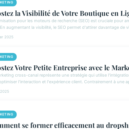
KETING
stez la Visibilité de Votre Boutique en L
misation pour les moteurs de recherche (SEO) est cruciale pour amél
 En augmentant la visibilité, le SEO permet d'attirer davantage de vis
ier 2025
KETING
stez Votre Petite Entreprise avec le Mark
rketing cross-canal représente une stratégie qui utilise l'intégra
ptimiser l'interaction et l'expérience client. Contrairement à une 
l 2025
KETING
ment se former efficacement au dropsh