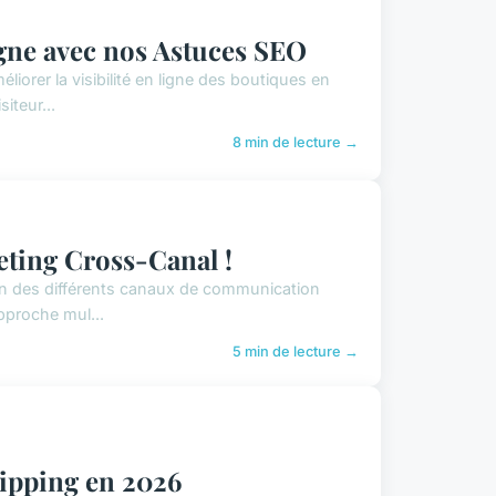
igne avec nos Astuces SEO
iorer la visibilité en ligne des boutiques en
iteur...
8 min de lecture →
eting Cross-Canal !
tion des différents canaux de communication
approche mul...
5 min de lecture →
ipping en 2026