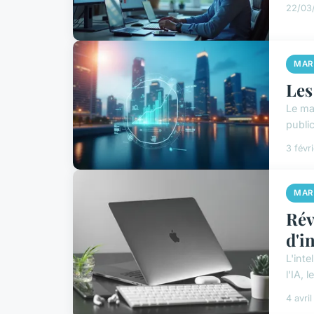
22/03/
MAR
Les
Le ma
public
3 févr
MAR
Rév
d'i
L'inte
l'IA,
4 avri