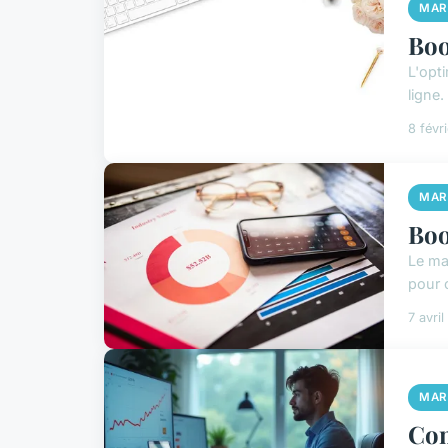
MAR
Boo
L'opti
ligne.
8 févr
MAR
Boo
Le ma
pour o
7 avri
MAR
Com