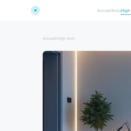
Accueil
Actu
High
Accueil
›
High tech