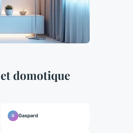
h et domotique
Gaspard
G