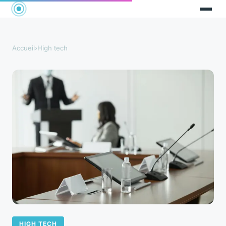
Accueil
›
High tech
HIGH TECH