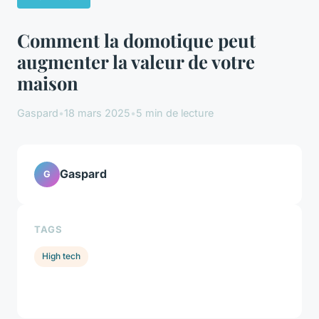
Comment la domotique peut
augmenter la valeur de votre
maison
Gaspard
•
18 mars 2025
•
5 min de lecture
Gaspard
G
TAGS
High tech