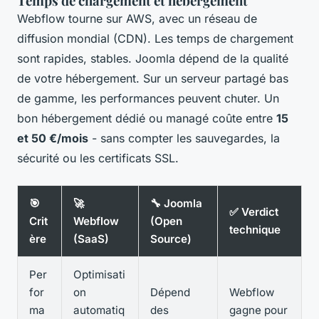
Temps de chargement et hébergement
Webflow tourne sur AWS, avec un réseau de
diffusion mondial (CDN). Les temps de chargement
sont rapides, stables. Joomla dépend de la qualité
de votre hébergement. Sur un serveur partagé bas
de gamme, les performances peuvent chuter. Un
bon hébergement dédié ou managé coûte entre
15
et 50 €/mois
- sans compter les sauvegardes, la
sécurité ou les certificats SSL.
🎯
🚀
🔧 Joomla
✅ Verdict
Crit
Webflow
(Open
technique
ère
(SaaS)
Source)
Per
Optimisati
for
on
Dépend
Webflow
ma
automatiq
des
gagne pour