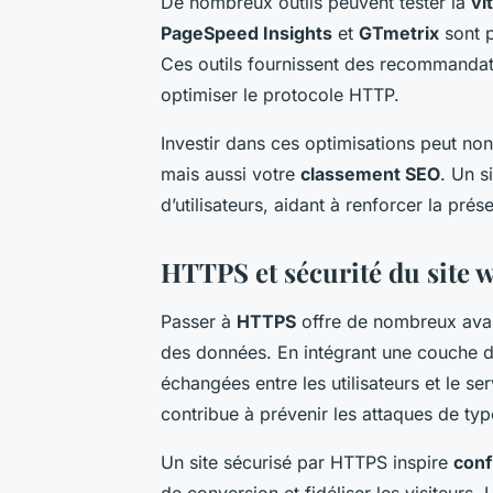
De nombreux outils peuvent tester la
vi
PageSpeed Insights
et
GTmetrix
sont p
Ces outils fournissent des recommandat
optimiser le protocole HTTP.
Investir dans ces optimisations peut non
mais aussi votre
classement SEO
. Un s
d’utilisateurs, aidant à renforcer la prés
HTTPS et sécurité du site 
Passer à
HTTPS
offre de nombreux ava
des données. En intégrant une couche d
échangées entre les utilisateurs et le se
contribue à prévenir les attaques de ty
Un site sécurisé par HTTPS inspire
conf
de conversion et fidéliser les visiteurs