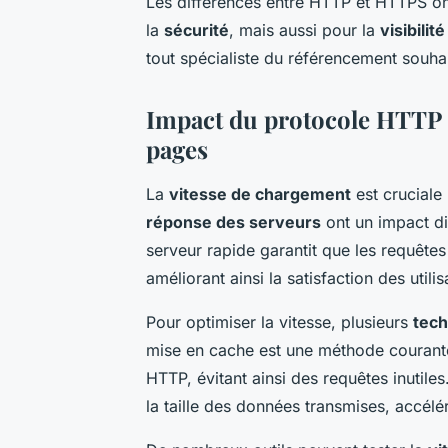
Les différences entre HTTP et HTTPS o
la
sécurité
, mais aussi pour la
visibilit
tout spécialiste du référencement souhai
Impact du protocole HTTP s
pages
La
vitesse de chargement
est cruciale 
réponse des serveurs
ont un impact di
serveur rapide garantit que les requête
améliorant ainsi la satisfaction des utilis
Pour optimiser la vitesse, plusieurs
tec
mise en cache est une méthode courante
HTTP, évitant ainsi des requêtes inutiles
la taille des données transmises, accélé