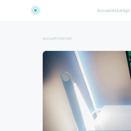
Accueil
Actu
High
Accueil
›
Internet