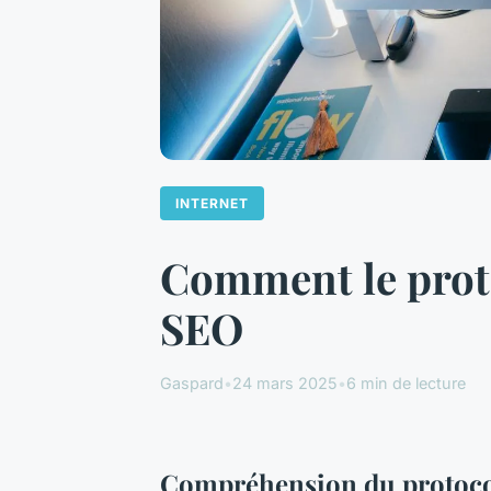
INTERNET
Comment le prot
SEO
Gaspard
•
24 mars 2025
•
6 min de lecture
Compréhension du protoc