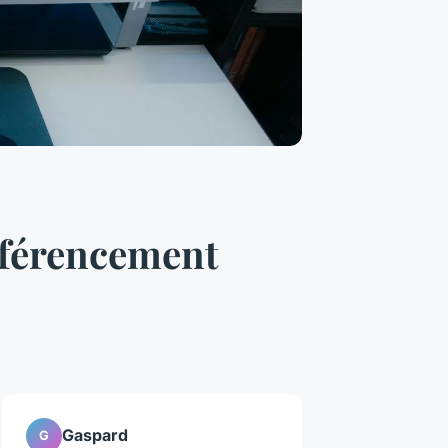
éférencement
Gaspard
G