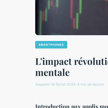
SMARTPHONES
L'impact révoluti
mentale
Gaspard
•
18 février 2025
•
6 min de lecture
Introduction aux applis mo